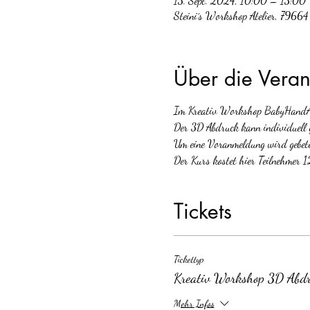
13. Sept. 2024, 10:00 – 13:00
Steini´s Workshop Atelier, 7966
Über die Veran
Im Kreativ Workshop BabyHandAbd
Der 3D Abdruck kann individuell ge
Um eine Voranmeldung wird gebete
Der Kurs kostet hier Teilnehmer 1
Tickets
Tickettyp
Kreativ Workshop 3D Abd
Mehr Infos