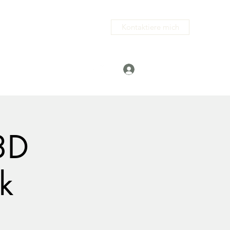
Kontaktiere mich
Anmelden
.com
+491729708879
3D
k