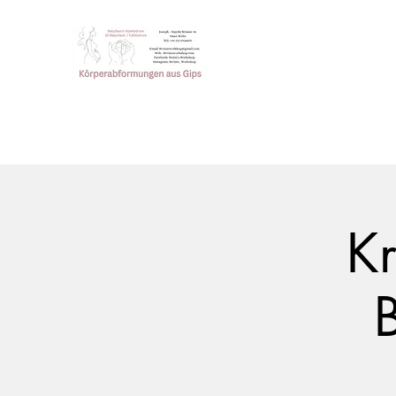
Steini‘s Workshop
Einzigartige Erinnerung der
Webseite
Online Shop
Blog / Neuigkeiten
Mehr
K