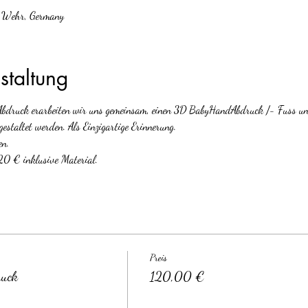
4 Wehr, Germany
staltung
ruck erarbeiten wir uns gemeinsam, einen 3D BabyHandAbdruck /- Fuss und
staltet werden. Als Einzigartige Erinnerung.
n. 
20 € inklusive Material. 
Preis
ruck
120,00 €