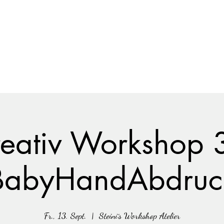
 Körperabformungen
Steinisworkshop@gmail
reativ Workshop 
BabyHandAbdruc
Fr., 13. Sept.
  |  
Steini´s Workshop Atelier