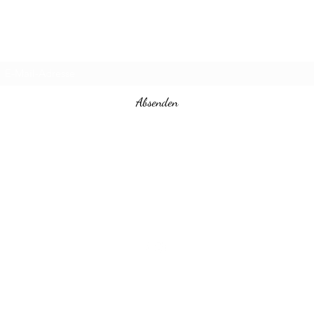
Steini‘s Workshop
Abo-Formular
Absenden
Steinisworkshop@gmail.com
+491729708879
Joseph-Haydn-Str. 40, 79664 Wehr
©2023 Steini‘s Workshop. Erstellt mit Wix.com