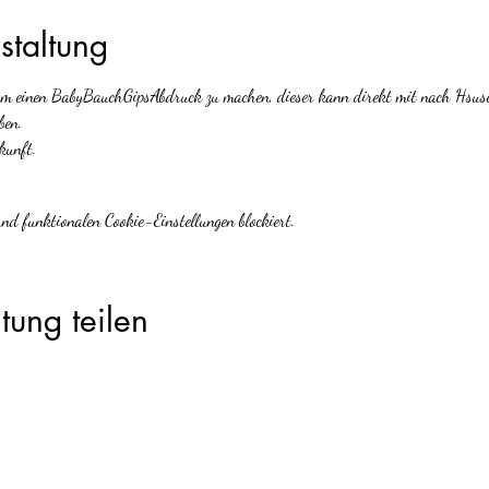
staltung
 um einen BabyBauchGipsAbdruck zu machen, dieser kann direkt mit nach Hsus
ben.
kunft. 
d funktionalen Cookie-Einstellungen blockiert.
tung teilen