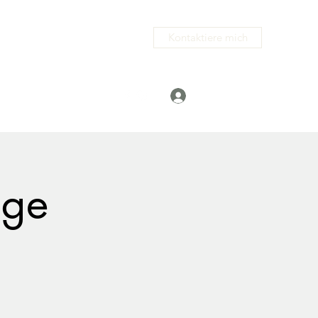
Kontaktiere mich
Anmelden
.com
+491729708879
age