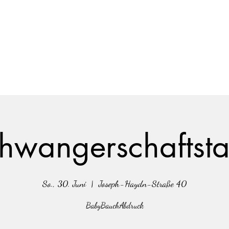
 Körperabformungen
Steinisworkshop@gmail
hwangerschaftst
So., 30. Juni
  |  
Joseph-Haydn-Straße 40
BabyBauchAbdruck