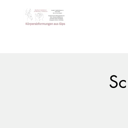
Steini‘s Workshop
Einzigartige Erinnerung der
Webseite
Online Shop
Blog / Neuigkeiten
Mehr
Sc