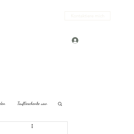
Kontaktiere mich
Anmelden
.com
+491729708879
den
TaufGeschenke usw.