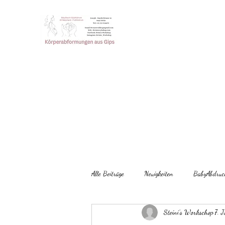
Steini‘s Workshop
Einzigartige Erinnerung der
Webseite
Online Shop
Blog / Neuigkeiten
Mehr
Alle Beiträge
Neuigkeiten
BabyAbdruc
Steini‘s Workschop
7. 
Epoxidharz