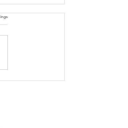
ings
hwisterAbdruck