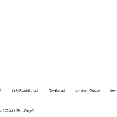
 Körperabformungen
Steinisworkshop@gmail
k
BabyBauchAbdruck
PopoAbdruck
Sonstiger Abdruck
Spen
Juni 2023
1 Min. Lesezeit