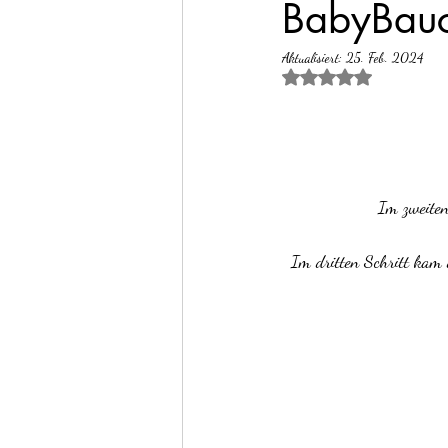
BabyBauch
Aktualisiert:
25. Feb. 2024
Mit NaN von 5 Ster
Im zweiten
Im dritten Schritt kam 