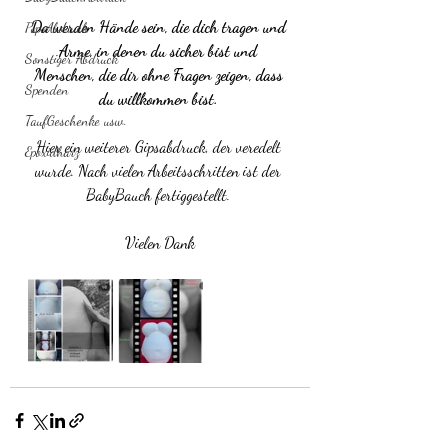
Da werden Hände sein, die dich tragen und 
PopoAbdruck
Arme, in denen du sicher bist und 
Sonstiger Abdruck
Menschen, die dir ohne Fragen zeigen, dass 
Spenden
du willkommen bist. 
TaufGeschenke usw.
Hier ein weiterer Gipsabdruck, der veredelt 
Epoxidharz
wurde. Nach vielen Arbeitsschritten ist der 
BabyBauch fertiggestellt. 
Vielen Dank