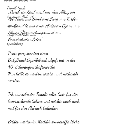
PopoAbdruck
„Durch ein Kind wird aus dem Alltag ein 
Sonstiger Abdruck
Abenteuer, aus Sand eine Burg, aus Farben 
ein Gemälde, aus einer Pfütze ein Ozean, aus 
Spenden
Plänen Überraschungen und aus 
TaufGeschenke usw.
Gewohnheiten Leben.“
Epoxidharz
Heute ganz spontan einen 
BabyBauchGipsAbdruck abgeformt in der 
40. Schwangerschaftswoche. 
Nun heißt es warten, warten und nochmals 
warten. 
Ich wünsche der Familie alles Gute für die 
bevorstehende Geburt und möchte mich noch 
mal für den Abdruck bedanken. 
Bilder werden im Nachhinein veröffentlicht.