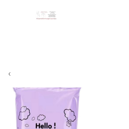
Steini‘s Workshop
Einzigartige Erinnerung der
Körperabformungen