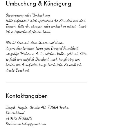
Umbuchung & Kündigung
Stornierung oder Umbuchung
Bitte informiert mich spätestens 48 Stunden vor dem
Termin, falls ihr absagen oder umbuchen müsst, damit
ich entsprechend planen kann.
Mir ist bewusst, dass immer mal etwas
dazwischenkommen kann zum Beispiel Krankheit,
vorzeitige Wehen o. Ä. In solchen Fällen gebt mir bitte
so früh wie möglich Bescheid, auch kurzfristig, am
besten per Anruf oder kurze Nachricht. So weiß ich
direkt Bescheid.
Kontaktangaben
Joseph-Haydn-Straße 40, 79664 Wehr,
Deutschland
+491729708879
Steinisworkshop@gmail.com