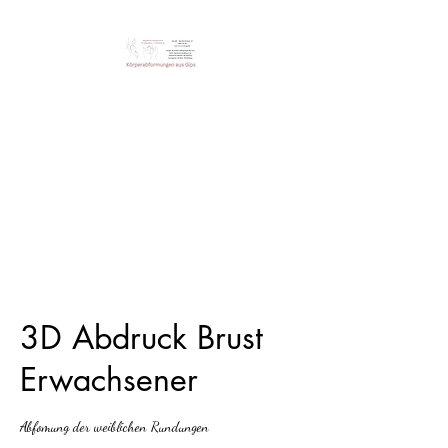
Steini‘s Workshop
Einzigartige Erinnerung der
Körperabformungen
3D Abdruck Brust
Erwachsener
Abfomung der weiblichen Rundungen