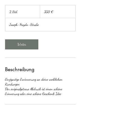
350
Euro
2 Std.
2
350 €
S
t
Joseph-Haydn-Straße
d
.
Weiter
Beschreibung
Einzigartige Erninnerung an deine weiblichen
Rundungen
Der originalgetreue Abdruck ist einen schöne
Erinnerung oder eine schöne Geschenk Idee