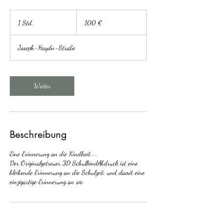
100
Euro
1 Std.
1
100 €
S
t
Joseph-Haydn-Straße
d
Weiter
Beschreibung
Eine Erinnerung an die Kindheit.....
Der Originalgetreuer 3D SchulkindAbdruck ist eine
bleibende Erinnerung an die Schulzeit, und damit eine
einzigartige Erinnerung an sie.