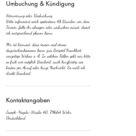
Umbuchung & Kündigung
Stornierung oder Umbuchung
Bitte informiert mich spätestens 48 Stunden vor dem
Termin, falls ihr absagen oder umbuchen müsst, damit
ich entsprechend planen kann.
Mir ist bewusst, dass immer mal etwas
dazwischenkommen kann zum Beispiel Krankheit,
vorzeitige Wehen o. Ä. In solchen Fällen gebt mir bitte
so früh wie möglich Bescheid, auch kurzfristig, am
besten per Anruf oder kurze Nachricht. So weiß ich
direkt Bescheid.
Kontaktangaben
Joseph-Haydn-Straße 40, 79664 Wehr,
Deutschland