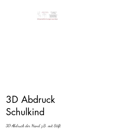
Steini‘s Workshop
Einzigartige Erinnerung der
Körperabformungen
3D Abdruck
Schulkind
3D Abdruck der Hand z.B. mit Stift