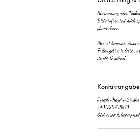
Stornierung oder Umbu
Bitte informiert mich 
planen kann.
Mir ist bewusst, dass 
Fällen gebt mir bitte s
direkt Bescheid.
Kontaktangabe
Joseph-Haydn-Straße
+491729708879
Steinisworkshop@gmail