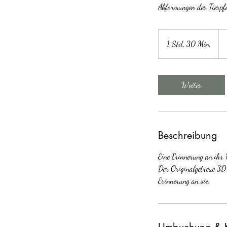
Abformungen der Tierpfot
50
Eu
1 Std. 30 Min.
1
S
t
d
Weiter
3
0
M
i
Beschreibung
n
.
Eine Erinnerung an ihr H
Der Originalgetreue 3D 
Erinnerung an sie.
Umbuchung & 