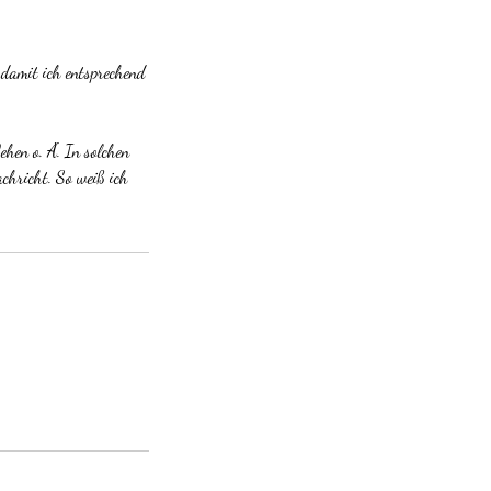
 damit ich entsprechend
hen o. Ä. In solchen
achricht. So weiß ich