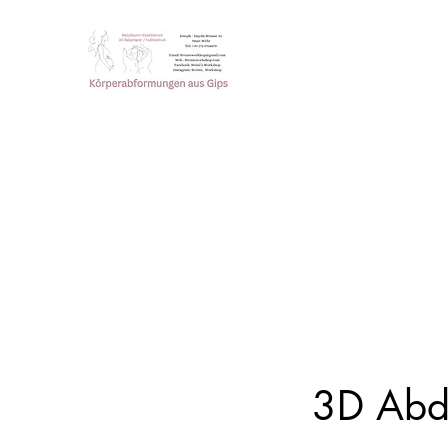
Steini‘s Workshop
Einzigartige Erinnerung der
Webseite
Online Shop
Blog / Neuigkeiten
Mehr
3D Abdr