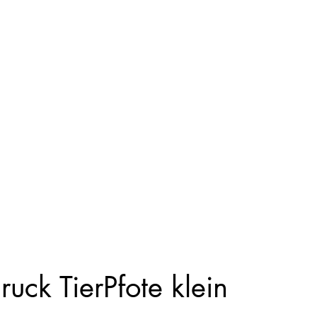
 Körperabformungen
Steinisworkshop@gmail
uck TierPfote klein