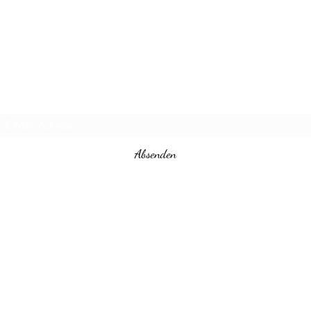
Steini‘s Workshop
Abo-Formular
Absenden
Steinisworkshop@gmail.com
+491729708879
Joseph-Haydn-Str. 40, 79664 Wehr