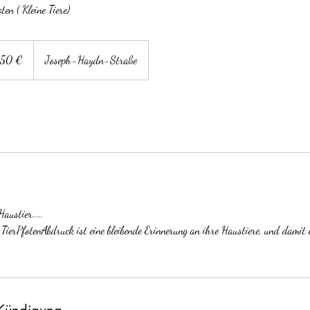
en ( Kleine Tiere)
ro
50 €
Joseph-Haydn-Straße
austier.....
TierPfotenAbdruck ist eine bleibende Erinnerung an ihre Haustiere, und damit e
Kündigung