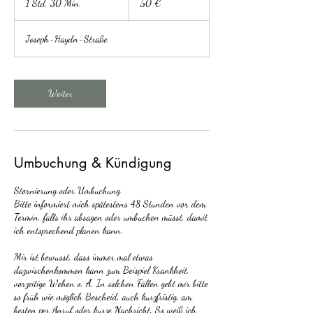
1 Std. 30 Min.
1
50 €
S
t
Joseph-Haydn-Straße
d
3
0
M
Weiter
i
n
.
Umbuchung & Kündigung
Stornierung oder Umbuchung
Bitte informiert mich spätestens 48 Stunden vor dem
Termin, falls ihr absagen oder umbuchen müsst, damit
ich entsprechend planen kann.
Mir ist bewusst, dass immer mal etwas
dazwischenkommen kann zum Beispiel Krankheit,
vorzeitige Wehen o. Ä. In solchen Fällen gebt mir bitte
so früh wie möglich Bescheid, auch kurzfristig, am
besten per Anruf oder kurze Nachricht. So weiß ich