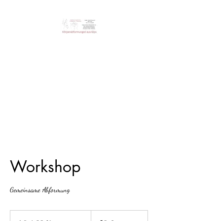
Steini‘s Workshop
Einzigartige Erinnerung der
Körperabformungen
Workshop
Gemeinsame Abformung
50
Euro